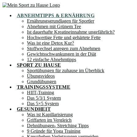
Zum
Inhalt
ABNEHMTIPPS & ERNÄHRUNG
springen
Ernährungsgrundlagen für Sportler
Abnehmen mit Grünem Tee
Ist dauerhafte Kreatineinnahme ungefährlich?
Hochwertige Fette und gehärtete Fette
Was ist eine Detox Kur?
Stoffwechsel anregen zum Abnehmen
Gewichtsschwankungen in der Diät
12 einfache Abnehmtipps
SPORT ZU HAUSE
Sportübungen für zuhause im Überblick
Übungsvideos
Grundübungen
TRAININGSSYSTEME
HIIT-Training
Das 5/3/1 System
Das 5×5 System
GESUNDHEIT
Was ist Kapillarisierung
Griffarten im Vergleich
Dehnübungen- Stretching Tipps
9 Gründe für Yoga Training
Kreuzheben Verletzungen vermeiden