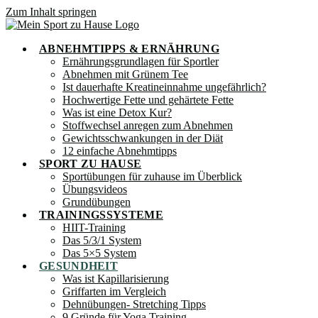
Zum Inhalt springen
ABNEHMTIPPS & ERNÄHRUNG
Ernährungsgrundlagen für Sportler
Abnehmen mit Grünem Tee
Ist dauerhafte Kreatineinnahme ungefährlich?
Hochwertige Fette und gehärtete Fette
Was ist eine Detox Kur?
Stoffwechsel anregen zum Abnehmen
Gewichtsschwankungen in der Diät
12 einfache Abnehmtipps
SPORT ZU HAUSE
Sportübungen für zuhause im Überblick
Übungsvideos
Grundübungen
TRAININGSSYSTEME
HIIT-Training
Das 5/3/1 System
Das 5×5 System
GESUNDHEIT
Was ist Kapillarisierung
Griffarten im Vergleich
Dehnübungen- Stretching Tipps
9 Gründe für Yoga Training