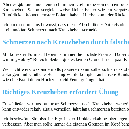
Aber es gibt auch noch eine schlimmere Gefahr die von dem ein ode
Kreuzheben. Schon vergleichsweise kleine Fehler wie ein verpat
Rundrücken können ernstere Folgen haben. Hierbei kann der Rücken da
Ich bin mir durchaus bewusst, dass dieser Abschnitt des Artikels nich
und unnötige Schmerzen nach Kreuzheben vermeiden.
Schmerzen nach Kreuzheben durch falsch
Mit korrekter Form zu Heben hat immer die höchste Priorität. Dabei i
wir im „Hobby“ Bereich bleiben gibt es keinen Grund für ein paar Ki
Wer nicht weiß was andernfalls passieren kann sollte sich an das 
abfangen und sämtliche Belastung würde komplett auf unsere Bandsch
wie eine Braut deren Hochzeitskleid Feuer gefangen hat.
Richtiges Kreuzheben erfordert Übung
Entschließen wir uns nun trotz Schmerzen nach Kreuzheben weiterhi
kann entweder relativ zügig verheilen, jahrelang schmerzen bereiten
Ich beschwöre Sie also ihr Ego in der Umkleidekabine abzulegen 
verbessern. Aber man sollte immer die eigenen Grenzen im Kopf beha