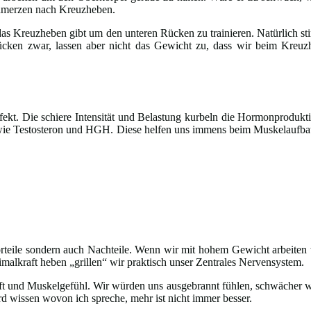
chmerzen nach Kreuzheben.
s Kreuzheben gibt um den unteren Rücken zu trainieren. Natürlich stim
 Rücken zwar, lassen aber nicht das Gewicht zu, dass wir beim Kre
kt. Die schiere Intensität und Belastung kurbeln die Hormonprodukti
ie Testosteron und HGH. Diese helfen uns immens beim Muskelaufbau
rteile sondern auch Nachteile. Wenn wir mit hohem Gewicht arbeiten
imalkraft heben „grillen“ wir praktisch unser Zentrales Nervensystem.
raft und Muskelgefühl. Wir würden uns ausgebrannt fühlen, schwächer
rd wissen wovon ich spreche, mehr ist nicht immer besser.