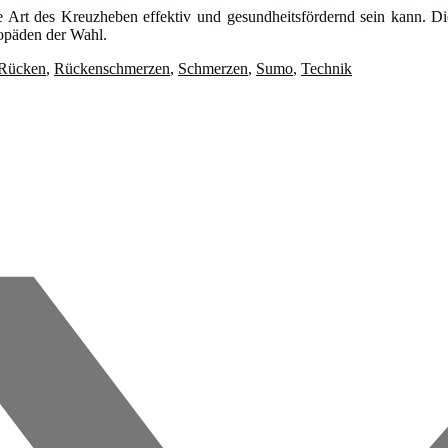
 Art des Kreuzheben effektiv und gesundheitsfördernd sein kann. Die
hopäden der Wahl.
Rücken
,
Rückenschmerzen
,
Schmerzen
,
Sumo
,
Technik