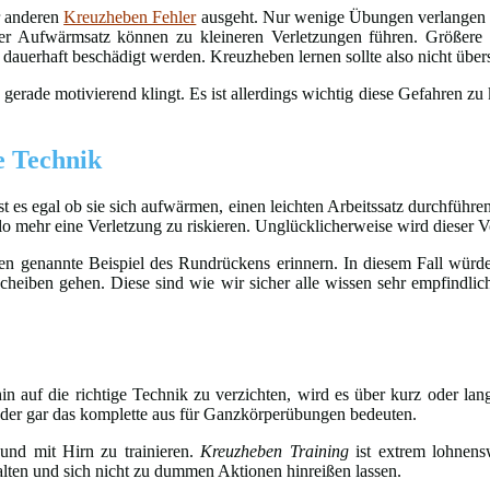
r anderen
Kreuzheben Fehler
ausgeht. Nur wenige Übungen verlangen n
zter Aufwärmsatz können zu kleineren Verletzungen führen. Größer
uerhaft beschädigt werden. Kreuzheben lernen sollte also nicht übers
t gerade motivierend klingt. Es ist allerdings wichtig diese Gefahren z
e Technik
st es egal ob sie sich aufwärmen, einen leichten Arbeitssatz durchführ
lo mehr eine Verletzung zu riskieren. Unglücklicherweise wird dieser V
oben genannte Beispiel des Rundrückens erinnern. In diesem Fall wür
eiben gehen. Diese sind wie wir sicher alle wissen sehr empfindlich
n auf die richtige Technik zu verzichten, wird es über kurz oder l
 oder gar das komplette aus für Ganzkörperübungen bedeuten.
und mit Hirn zu trainieren.
Kreuzheben Training
ist extrem lohnen
lten und sich nicht zu dummen Aktionen hinreißen lassen.