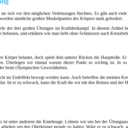
ing
sie sich vor den möglichen Verletzungen fürchten. Es gibt auch viele
r werden sämtliche großen Muskelpartien des Körpers stark gefordert.
rfe der drei großen Übungen im Kraftdreikampf. In diesem Artikel b
n befassen, und erklären wie man hebt ohne Schmerzen nach Kreuzheb
 Körper belastet, doch spielt dein unterer Rücken die Hauptrolle. Er
. Überlegen wir einmal warum dieser Punkt so wichtig ist. In so g
 oder beim Olympischen Gewichtheben.
icht im Endeffekt bewegt werden kann. Auch betreffen die meisten Kre
r. Ist er zu schwach, kann die Kraft die wir mit den Beinen und der H
kens ist unter anderem die Kniebeuge. Lehnen wir uns bei der Übungsa
arbeiten um den Oberkörper gerade zu halten. Wäre er zu schwach, 