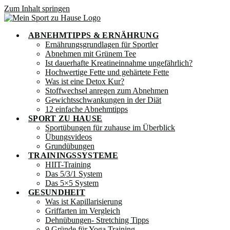
Zum Inhalt springen
ABNEHMTIPPS & ERNÄHRUNG
Ernährungsgrundlagen für Sportler
Abnehmen mit Grünem Tee
Ist dauerhafte Kreatineinnahme ungefährlich?
Hochwertige Fette und gehärtete Fette
Was ist eine Detox Kur?
Stoffwechsel anregen zum Abnehmen
Gewichtsschwankungen in der Diät
12 einfache Abnehmtipps
SPORT ZU HAUSE
Sportübungen für zuhause im Überblick
Übungsvideos
Grundübungen
TRAININGSSYSTEME
HIIT-Training
Das 5/3/1 System
Das 5×5 System
GESUNDHEIT
Was ist Kapillarisierung
Griffarten im Vergleich
Dehnübungen- Stretching Tipps
9 Gründe für Yoga Training