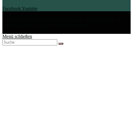
Facebook
Youtube
© Copyright 2016-2024 - SportZuHause.de ---- Hinweis: Mit "*"
gekennzeichnete Links sind Werbepartnerlinks.
Menü schließen