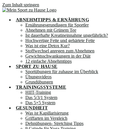
Zum Inhalt springen
ABNEHMTIPPS & ERNÄHRUNG
Ernährungsgrundlagen für Sportler
Abnehmen mit Grünem Tee
Ist dauerhafte Kreatineinnahme ungefährlich?
Hochwertige Fette und gehärtete Fette
Was ist eine Detox Kur?
Stoffwechsel anregen zum Abnehmen
Gewichtsschwankungen in der Diät
12 einfache Abnehmtipps
SPORT ZU HAUSE
Sportübungen für zuhause im Überblick
Übungsvideos
Grundübungen
TRAININGSSYSTEME
HIIT-Training
Das 5/3/1 System
Das 5×5 System
GESUNDHEIT
Was ist Kapillarisierung
Griffarten im Vergleich
Dehnübungen- Stretching Tipps
9 Gründe für Yoga Training