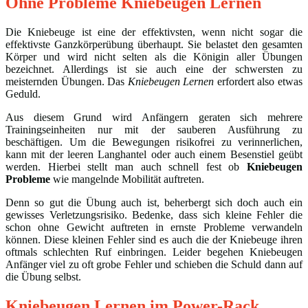
Ohne Probleme Kniebeugen Lernen
Die Kniebeuge ist eine der effektivsten, wenn nicht sogar die
effektivste Ganzkörperübung überhaupt. Sie belastet den gesamten
Körper und wird nicht selten als die Königin aller Übungen
bezeichnet. Allerdings ist sie auch eine der schwersten zu
meisternden Übungen. Das
Kniebeugen Lernen
erfordert also etwas
Geduld.
Aus diesem Grund wird Anfängern geraten sich mehrere
Trainingseinheiten nur mit der sauberen Ausführung zu
beschäftigen. Um die Bewegungen risikofrei zu verinnerlichen,
kann mit der leeren Langhantel oder auch einem Besenstiel geübt
werden. Hierbei stellt man auch schnell fest ob
Kniebeugen
Probleme
wie mangelnde Mobilität auftreten.
Denn so gut die Übung auch ist, beherbergt sich doch auch ein
gewisses Verletzungsrisiko. Bedenke, dass sich kleine Fehler die
schon ohne Gewicht auftreten in ernste Probleme verwandeln
können. Diese kleinen Fehler sind es auch die der Kniebeuge ihren
oftmals schlechten Ruf einbringen. Leider begehen Kniebeugen
Anfänger viel zu oft grobe Fehler und schieben die Schuld dann auf
die Übung selbst.
Kniebeugen Lernen im Power-Rack