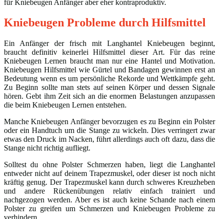
für Kniebeugen Anfänger aber eher kontraproduktiv.
Kniebeugen Probleme durch Hilfsmittel
Ein Anfänger der frisch mit Langhantel Kniebeugen beginnt,
braucht definitiv keinerlei Hilfsmittel dieser Art. Für das reine
Kniebeugen Lernen braucht man nur eine Hantel und Motivation.
Kniebeugen Hilfsmittel wie Gürtel und Bandagen gewinnen erst an
Bedeutung wenn es um persönliche Rekorde und Wettkämpfe geht.
Zu Beginn sollte man stets auf seinen Körper und dessen Signale
hören. Gebt ihm Zeit sich an die enormen Belastungen anzupassen
die beim Kniebeugen Lernen entstehen.
Manche Kniebeugen Anfänger bevorzugen es zu Beginn ein Polster
oder ein Handtuch um die Stange zu wickeln. Dies verringert zwar
etwas den Druck im Nacken, führt allerdings auch oft dazu, dass die
Stange nicht richtig aufliegt.
Solltest du ohne Polster Schmerzen haben, liegt die Langhantel
entweder nicht auf deinem Trapezmuskel, oder dieser ist noch nicht
kräftig genug. Der Trapezmuskel kann durch schweres Kreuzheben
und andere Rückenübungen relativ einfach trainiert und
nachgezogen werden. Aber es ist auch keine Schande nach einem
Polster zu greifen um Schmerzen und Kniebeugen Probleme zu
verhindern.