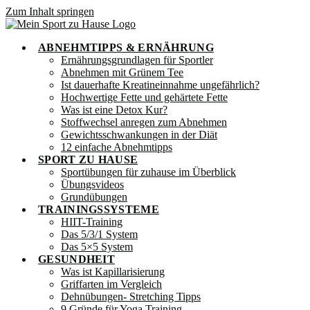
Zum Inhalt springen
ABNEHMTIPPS & ERNÄHRUNG
Ernährungsgrundlagen für Sportler
Abnehmen mit Grünem Tee
Ist dauerhafte Kreatineinnahme ungefährlich?
Hochwertige Fette und gehärtete Fette
Was ist eine Detox Kur?
Stoffwechsel anregen zum Abnehmen
Gewichtsschwankungen in der Diät
12 einfache Abnehmtipps
SPORT ZU HAUSE
Sportübungen für zuhause im Überblick
Übungsvideos
Grundübungen
TRAININGSSYSTEME
HIIT-Training
Das 5/3/1 System
Das 5×5 System
GESUNDHEIT
Was ist Kapillarisierung
Griffarten im Vergleich
Dehnübungen- Stretching Tipps
9 Gründe für Yoga Training