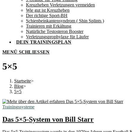
Kreuzheben Verletzungen vermeiden
Wie gut ist Kreuzheben
Der richtige Sport-BH
Schienbeinkantensyndrom ( Shin Splints )
Trainieren mit Erkältung
Natürliche Testosteron Booster
Verletzungsprophylaxe für Läufer
DEIN TRAININGSPLAN
MENÜ
SCHLIESSEN
5×5
Startseite
>
Blog
>
5×5
Trainingssysteme
Das 5×5-System von Bill Starr
Das 5x5 Trainingssystem wurde in den 1970er Jahren vom Football-K