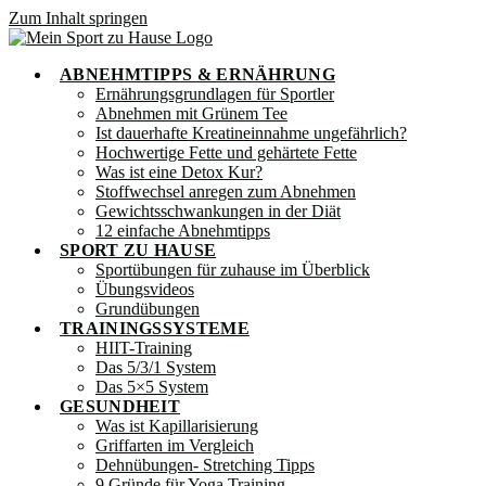
Zum Inhalt springen
ABNEHMTIPPS & ERNÄHRUNG
Ernährungsgrundlagen für Sportler
Abnehmen mit Grünem Tee
Ist dauerhafte Kreatineinnahme ungefährlich?
Hochwertige Fette und gehärtete Fette
Was ist eine Detox Kur?
Stoffwechsel anregen zum Abnehmen
Gewichtsschwankungen in der Diät
12 einfache Abnehmtipps
SPORT ZU HAUSE
Sportübungen für zuhause im Überblick
Übungsvideos
Grundübungen
TRAININGSSYSTEME
HIIT-Training
Das 5/3/1 System
Das 5×5 System
GESUNDHEIT
Was ist Kapillarisierung
Griffarten im Vergleich
Dehnübungen- Stretching Tipps
9 Gründe für Yoga Training