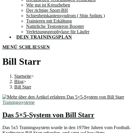
Wie gut ist Kreuzheben
Der richtige Sport-BH
Schienbeinkantensyndrom ( Shin Splints )
Trainieren mit Erkältung
Natürliche Testosteron Booster
Verletzungsprophylaxe für Läufer
DEIN TRAININGSPLAN
MENÜ
SCHLIESSEN
Bill Starr
Startseite
>
Blog
>
Bill Starr
Trainingssysteme
Das 5×5-System von Bill Starr
Das 5x5 Trainingssystem wurde in den 1970er Jahren vom Football-
Krafttrainer Bill Starr erfunden, und setzt auf bewährte