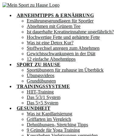
Zum
Inhalt
ABNEHMTIPPS & ERNÄHRUNG
springen
Ernährungsgrundlagen für Sportler
Abnehmen mit Grünem Tee
Ist dauerhafte Kreatineinnahme ungefährlich?
Hochwertige Fette und gehärtete Fette
Was ist eine Detox Kur?
Stoffwechsel anregen zum Abnehmen
Gewichtsschwankungen in der Diät
12 einfache Abnehmtipps
SPORT ZU HAUSE
Sportübungen für zuhause im Überblick
Übungsvideos
Grundübungen
TRAININGSSYSTEME
HIIT-Training
Das 5/3/1 System
Das 5×5 System
GESUNDHEIT
Was ist Kapillarisierung
Griffarten im Vergleich
Dehnübungen- Stretching Tipps
9 Gründe für Yoga Training
Kreuzheben Verletzungen vermeiden