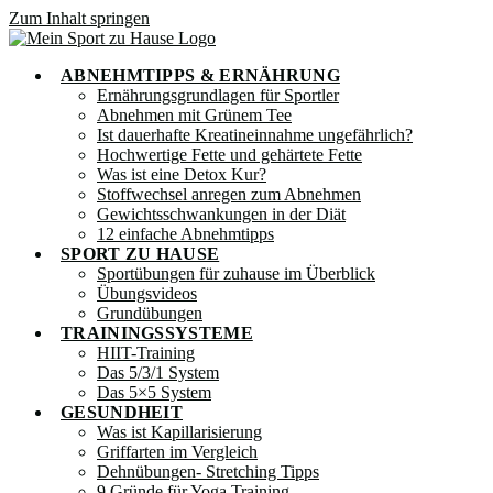
Zum Inhalt springen
ABNEHMTIPPS & ERNÄHRUNG
Ernährungsgrundlagen für Sportler
Abnehmen mit Grünem Tee
Ist dauerhafte Kreatineinnahme ungefährlich?
Hochwertige Fette und gehärtete Fette
Was ist eine Detox Kur?
Stoffwechsel anregen zum Abnehmen
Gewichtsschwankungen in der Diät
12 einfache Abnehmtipps
SPORT ZU HAUSE
Sportübungen für zuhause im Überblick
Übungsvideos
Grundübungen
TRAININGSSYSTEME
HIIT-Training
Das 5/3/1 System
Das 5×5 System
GESUNDHEIT
Was ist Kapillarisierung
Griffarten im Vergleich
Dehnübungen- Stretching Tipps
9 Gründe für Yoga Training