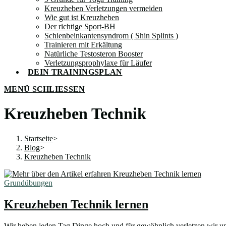
Kreuzheben Verletzungen vermeiden
Wie gut ist Kreuzheben
Der richtige Sport-BH
Schienbeinkantensyndrom ( Shin Splints )
Trainieren mit Erkältung
Natürliche Testosteron Booster
Verletzungsprophylaxe für Läufer
DEIN TRAININGSPLAN
MENÜ
SCHLIESSEN
Kreuzheben Technik
Startseite
>
Blog
>
Kreuzheben Technik
Grundübungen
Kreuzheben Technik lernen
Wir heben jeden Tag Dinge hoch und für gewöhnlich verletzen wir uns 