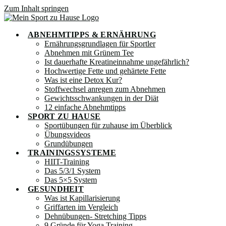
Zum Inhalt springen
ABNEHMTIPPS & ERNÄHRUNG
Ernährungsgrundlagen für Sportler
Abnehmen mit Grünem Tee
Ist dauerhafte Kreatineinnahme ungefährlich?
Hochwertige Fette und gehärtete Fette
Was ist eine Detox Kur?
Stoffwechsel anregen zum Abnehmen
Gewichtsschwankungen in der Diät
12 einfache Abnehmtipps
SPORT ZU HAUSE
Sportübungen für zuhause im Überblick
Übungsvideos
Grundübungen
TRAININGSSYSTEME
HIIT-Training
Das 5/3/1 System
Das 5×5 System
GESUNDHEIT
Was ist Kapillarisierung
Griffarten im Vergleich
Dehnübungen- Stretching Tipps
9 Gründe für Yoga Training