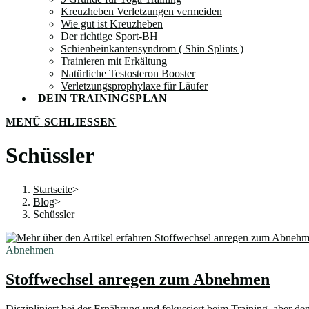
Kreuzheben Verletzungen vermeiden
Wie gut ist Kreuzheben
Der richtige Sport-BH
Schienbeinkantensyndrom ( Shin Splints )
Trainieren mit Erkältung
Natürliche Testosteron Booster
Verletzungsprophylaxe für Läufer
DEIN TRAININGSPLAN
MENÜ
SCHLIESSEN
Schüssler
Startseite
>
Blog
>
Schüssler
Abnehmen
Stoffwechsel anregen zum Abnehmen
Diszipliniert bei der Ernährung und fokussiert beim Training, aber d