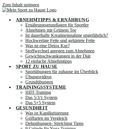
Zum Inhalt springen
ABNEHMTIPPS & ERNÄHRUNG
Ernährungsgrundlagen für Sportler
Abnehmen mit Grünem Tee
Ist dauerhafte Kreatineinnahme ungefährlich?
Hochwertige Fette und gehärtete Fette
Was ist eine Detox Kur?
Stoffwechsel anregen zum Abnehmen
Gewichtsschwankungen in der Diät
12 einfache Abnehmtipps
SPORT ZU HAUSE
Sportübungen für zuhause im Überblick
Übungsvideos
Grundübungen
TRAININGSSYSTEME
HIIT-Training
Das 5/3/1 System
Das 5×5 System
GESUNDHEIT
Was ist Kapillarisierung
Griffarten im Vergleich
Dehnübungen- Stretching Tipps
9 Gründe für Yoga Training