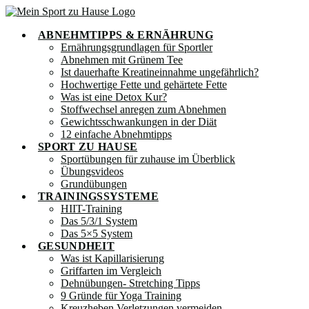
Zum
Inhalt
ABNEHMTIPPS & ERNÄHRUNG
springen
Ernährungsgrundlagen für Sportler
Abnehmen mit Grünem Tee
Ist dauerhafte Kreatineinnahme ungefährlich?
Hochwertige Fette und gehärtete Fette
Was ist eine Detox Kur?
Stoffwechsel anregen zum Abnehmen
Gewichtsschwankungen in der Diät
12 einfache Abnehmtipps
SPORT ZU HAUSE
Sportübungen für zuhause im Überblick
Übungsvideos
Grundübungen
TRAININGSSYSTEME
HIIT-Training
Das 5/3/1 System
Das 5×5 System
GESUNDHEIT
Was ist Kapillarisierung
Griffarten im Vergleich
Dehnübungen- Stretching Tipps
9 Gründe für Yoga Training
Kreuzheben Verletzungen vermeiden