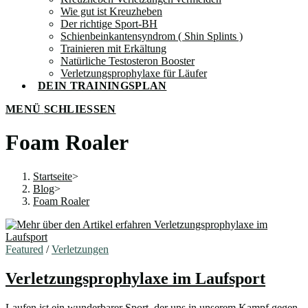
Wie gut ist Kreuzheben
Der richtige Sport-BH
Schienbeinkantensyndrom ( Shin Splints )
Trainieren mit Erkältung
Natürliche Testosteron Booster
Verletzungsprophylaxe für Läufer
DEIN TRAININGSPLAN
MENÜ
SCHLIESSEN
Foam Roaler
Startseite
>
Blog
>
Foam Roaler
Featured
/
Verletzungen
Verletzungsprophylaxe im Laufsport
Laufen ist ein wunderbarer Sport, der uns in unserem Kampf gegen