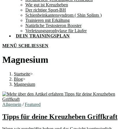
Wie gut ist Kreuzheben
Der richtige Sport-BH
Schienbeinkantensyndrom ( Shin Splints )
Trainieren mit Erkältung
Natürliche Testosteron Booster
Verletzungsprophylaxe für Läufer
DEIN TRAININGSPLAN
MENÜ
SCHLIESSEN
Magnesium
Startseite
>
Blog
>
Magnesium
Allgemein
/
Featured
Tipps für deine Kreuzheben Griffkraft
Wenn wir regelmäßig heben und das Gewicht kontinuierlich