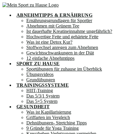
Zum
Inhalt
ABNEHMTIPPS & ERNÄHRUNG
springen
Ernährungsgrundlagen für Sportler
Abnehmen mit Grünem Tee
Ist dauerhafte Kreatineinnahme ungefährlich?
Hochwertige Fette und gehärtete Fette
Was ist eine Detox Kur?
Stoffwechsel anregen zum Abnehmen
Gewichtsschwankungen in der Diät
12 einfache Abnehmtipps
SPORT ZU HAUSE
Sportübungen für zuhause im Überblick
Übungsvideos
Grundübungen
TRAININGSSYSTEME
HIIT-Training
Das 5/3/1 System
Das 5×5 System
GESUNDHEIT
Was ist Kapillarisierung
Griffarten im Vergleich
Dehnübungen- Stretching Tipps
9 Gründe für Yoga Training
Kreuzheben Verletzungen vermeiden