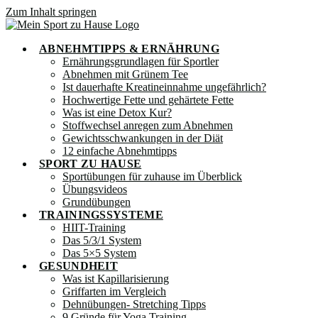
Zum Inhalt springen
ABNEHMTIPPS & ERNÄHRUNG
Ernährungsgrundlagen für Sportler
Abnehmen mit Grünem Tee
Ist dauerhafte Kreatineinnahme ungefährlich?
Hochwertige Fette und gehärtete Fette
Was ist eine Detox Kur?
Stoffwechsel anregen zum Abnehmen
Gewichtsschwankungen in der Diät
12 einfache Abnehmtipps
SPORT ZU HAUSE
Sportübungen für zuhause im Überblick
Übungsvideos
Grundübungen
TRAININGSSYSTEME
HIIT-Training
Das 5/3/1 System
Das 5×5 System
GESUNDHEIT
Was ist Kapillarisierung
Griffarten im Vergleich
Dehnübungen- Stretching Tipps
9 Gründe für Yoga Training